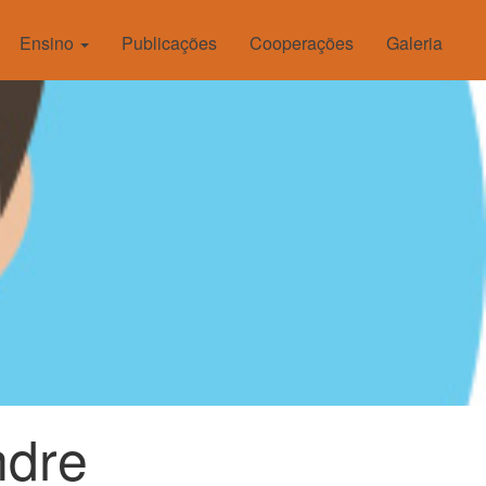
Ensino
Publicações
Cooperações
Galeria
ndre