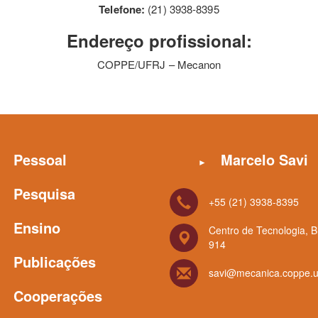
Telefone:
(21) 3938-8395
Endereço profissional:
COPPE/UFRJ – Mecanon
Pessoal
Marcelo Savi
Pesquisa
+55 (21) 3938-8395
Ensino
Centro de Tecnologia, B
914
Publicações
savi@mecanica.coppe.uf
Cooperações