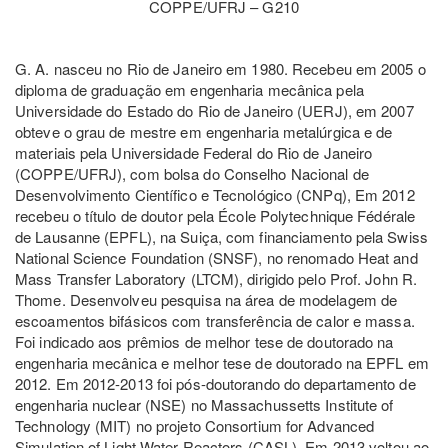
COPPE/UFRJ – G210
G. A. nasceu no Rio de Janeiro em 1980. Recebeu em 2005 o
diploma de graduação em engenharia mecânica pela
Universidade do Estado do Rio de Janeiro (UERJ), em 2007
obteve o grau de mestre em engenharia metalúrgica e de
materiais pela Universidade Federal do Rio de Janeiro
(COPPE/UFRJ), com bolsa do Conselho Nacional de
Desenvolvimento Científico e Tecnológico (CNPq), Em 2012
recebeu o título de doutor pela École Polytechnique Fédérale
de Lausanne (EPFL), na Suiça, com financiamento pela Swiss
National Science Foundation (SNSF), no renomado Heat and
Mass Transfer Laboratory (LTCM), dirigido pelo Prof. John R.
Thome. Desenvolveu pesquisa na área de modelagem de
escoamentos bifásicos com transferência de calor e massa.
Foi indicado aos prêmios de melhor tese de doutorado na
engenharia mecânica e melhor tese de doutorado na EPFL em
2012. Em 2012-2013 foi pós-doutorando do departamento de
engenharia nuclear (NSE) no Massachussetts Institute of
Technology (MIT) no projeto Consortium for Advanced
Simulation of Light Water Reactors (CASL). Em 2013 voltou ao