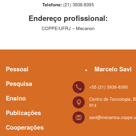
Telefone:
(21) 3938-8395
Endereço profissional:
COPPE/UFRJ – Mecanon
Pessoal
Marcelo Savi
Pesquisa
+55 (21) 3938-8395
Ensino
Centro de Tecnologia, B
914
Publicações
savi@mecanica.coppe.uf
Cooperações